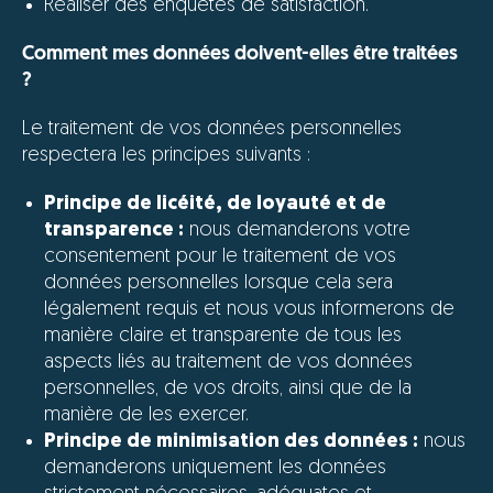
Réaliser des enquêtes de satisfaction.
Connexion
Comment mes données doivent-elles être traitées
?
Le traitement de vos données personnelles
Utilisateur
respectera les principes suivants :
Principe de licéité, de loyauté et de
Mot de passe
transparence :
nous demanderons votre
consentement pour le traitement de vos
données personnelles lorsque cela sera
légalement requis et nous vous informerons de
Vous avez oublié votre mot de passe ?
manière claire et transparente de tous les
aspects liés au traitement de vos données
personnelles, de vos droits, ainsi que de la
Connexion
manière de les exercer.
Principe de minimisation des données :
nous
demanderons uniquement les données
Connexion