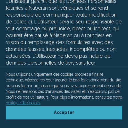
L'Utilisateur garantit que les Données Personnelles
fournies à Naberan sont véridiques et se rend
responsable de communiquer toute modification
de celles-ci. L'Utilisateur sera le seul responsable de
tout dommage ou préjudice, direct ou indirect, qui
pourrait être causé à Naberan ou à tout tiers en
raison du remplissage des formulaires avec des
données fausses, inexactes, incomplètes ou non
actualisées. L'Utilisateur ne devra pas inclure de
données personnelles de tiers sans leur
consentement éclairé préalable conformément à
Nous utilisons uniquement des cookies propres à finalité
ce qui est établi dans la présente politique de
technique, nécessaires pour assurer le bon fonctionnement du site
confidentialité, en étant le seul responsable de leur
ou vous fournir un service que vous avez expressément demandé.
introduction.
Nous ne réalisons pas d'analyses des visites et n'élaborons pas de
profils de nos utilisateurs. Pour plus d'informations, consultez notre
Confidentialité
politique de cookies
.
Accepter
Vos données personnelles sont classées comme
informations confidentielles ; par conséquent, tout